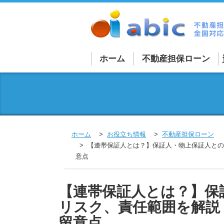
ホーム
不動産担保ローン
不動産担保ローン詳細
法人向け不動産担保ロ
個人向け不動産担保ロ
ホーム
お役立ち情報
不動産担保ローン
買取再販ローン
【連帯保証人とは？】保証人・物上保証人との
意点
融資を受けづらい物件
外国人向けローン
【連帯保証人とは？】保
不動産担保商品一覧
リスク、責任範囲を解説
留意点