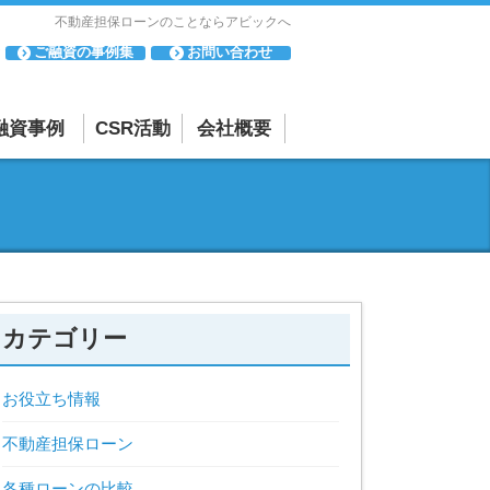
不動産担保ローンのことならアビックへ
ご融資の事例集
お問い合わせ
融資事例
CSR活動
会社概要
「母と子の集い」
会社概要・アクセスマップ
について
相談・苦情
「寄付活動」につ
反社会的勢力に対する基本方針
いて
貸金業者としての取り組み
カテゴリー
お役立ち情報
不動産担保ローン
各種ローンの比較