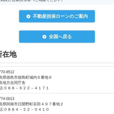
不動産担保ローンのご案内
全国へ戻る
所在地
70-8512
島県徳島市徳島町城内６番地６
島地方合同庁舎
話:０８８－６２２－４１７１
74-0013
島県阿南市日開野町谷田４９７番地２
話:０８８４－２２－０４１０