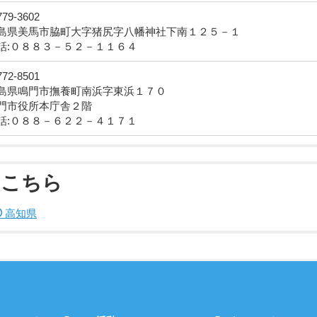
79-3602
島県美馬市脇町大字猪尻字八幡神社下南１２５－１
話:０８８３－５２－１１６４
72-8501
島県鳴門市撫養町南浜字東浜１７０
門市役所本庁舎２階
話:０８８－６２２－４１７１
はこちら
高知県