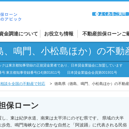
よくあるご質問
資金調達について
お役立ち情報
不動産担保ローンご
融資案件の紹介受付
島、鳴門、小松島ほか）の不動
ーン
リースバックについて
ックは東京都知事登録の正規貸金業者であり、日本貸金業協会に加盟しています
ーン
審査が通るか不安な方
号:東京都知事登録番号(14)第01611号
日本貸金業協会会員第001931号
日本全国に対応
ご相談を全国の不動産で対応
徳島県（徳島、鳴門、小松島ほか）の不動
担保ローン
置し、東は紀伊水道、南東は太平洋にのぞむ県です。 県域の大半
大歩危、鳴門海峡などの豊かな自然と「阿波踊」に代表される民俗