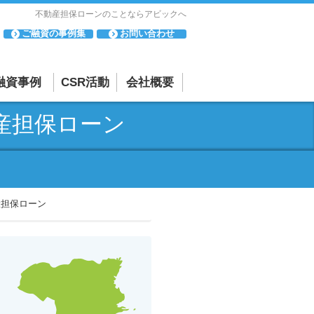
不動産担保ローンのことならアビックへ
ご融資の事例集
お問い合わせ
融資事例
CSR活動
会社概要
「母と子の集い」
会社概要・アクセスマップ
産担保ローン
について
相談・苦情
「寄付活動」につ
反社会的勢力に対する基本方針
いて
貸金業者としての取り組み
産担保ローン