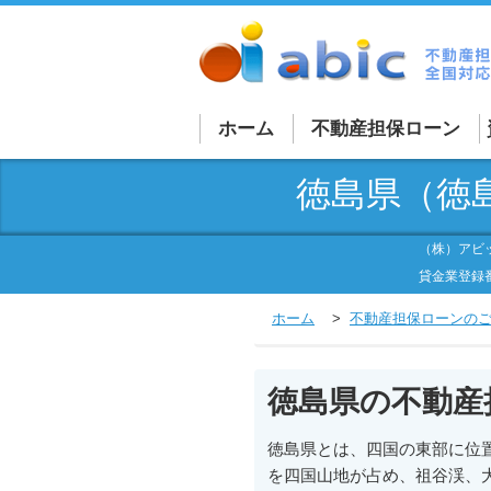
ホーム
不動産担保ローン
不動産担保ローン詳細
徳島県（徳
法人向け不動産担保ロ
（株）アビ
個人向け不動産担保ロ
貸金業登録番
買取再販ローン
ホーム
不動産担保ローンの
融資を受けづらい物件
徳島県の不動産
外国人向けローン
不動産担保商品一覧
徳島県とは、四国の東部に位
を四国山地が占め、祖谷渓、