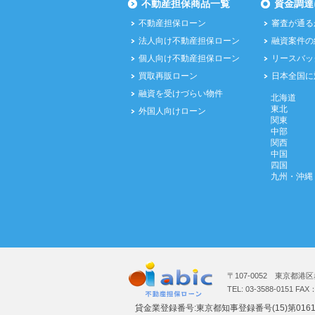
不動産担保商品一覧
資金調達
不動産担保ローン
審査が通る
法人向け不動産担保ローン
融資案件の
個人向け不動産担保ローン
リースバッ
買取再販ローン
日本全国に
融資を受けづらい物件
北海道
東北
外国人向けローン
関東
中部
関西
中国
四国
九州・沖縄
〒107-0052 東京都港区
TEL: 03-3588-0151 FAX
貸金業登録番号:東京都知事登録番号(15)第016