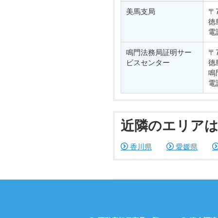
美馬支局
〒7
徳
電
鳴門法務局証明サー
〒7
ビスセンター
徳
鳴
電
近隣のエリア
香川県
愛媛県