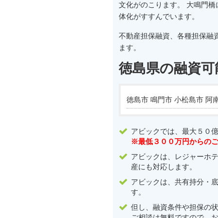
文化がのこります。 大鳴門
体化がすすんでいます。
不動産担保融資、各種担保融
ます。
徳島県の融資可
徳島市 鳴門市 小松島市 阿
アビックでは、最大５０
※最低３００万円からの
アビックは、レジャーホ
産にも対応します。
アビックは、共有持分・
す。
但し、融資条件や担保の
ご相談は無料ですので、