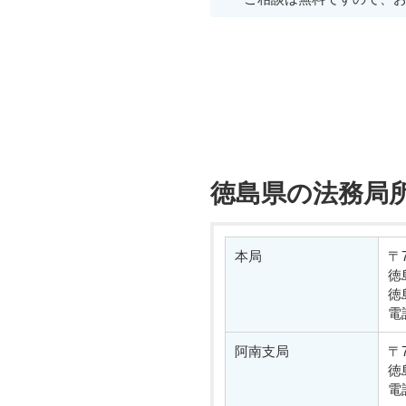
徳島県の法務局
本局
〒7
徳
徳
電
阿南支局
〒7
徳
電