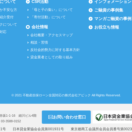
について
CSR活動
インフォメーション
か不安な方
「母と子の集い」について
ご融資の事例集
紹介受付
「寄付活動」について
マンガご融資の事例
クについて
会社情報
お役立ち情報
対応
会社概要・アクセスマップ
相談・苦情
反社会的勢力に対する基本方針
貸金業者としての取り組み
©
2021
不動産担保ローン全国対応の株式会社アビック
All Rights Reserved.
赤坂1-1-16 細川ビル4階
お問い合わせ窓口
：03-3588-0152
11号
日本貸金業協会会員第001931号
東京都商工会議所会員会員番号第00232