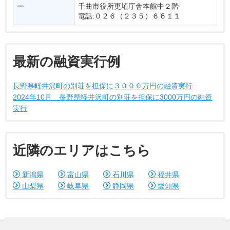
ー
千曲市役所更埴庁舎本館中２階
電話:０２６（２３５）６６１１
最新の融資実行例
長野県軽井沢町の別荘を担保に３０００万円の融資実行
2024年10月 長野県軽井沢町の別荘を担保に3000万円の融資
実行
近隣のエリアはこちら
新潟県
富山県
石川県
福井県
山梨県
岐阜県
静岡県
愛知県