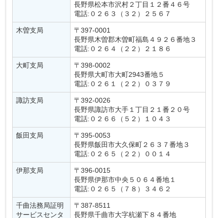
長野県松本市沢村２丁目１２番４６号
電話:０２６３（３２）２５６７
木曽支局
〒397-0001
長野県木曽郡木曽町福島４９２６番地３
電話:０２６４（２２）２１８６
大町支局
〒398-0002
長野県大町市大町2943番地５
電話:０２６１（２２）０３７９
諏訪支局
〒392-0026
長野県諏訪市大手１丁目２１番２０号
電話:０２６６（５２）１０４３
飯田支局
〒395-0053
長野県飯田市大久保町２６３７番地３
電話:０２６５（２２）００１４
伊那支局
〒396-0015
長野県伊那市中央５０６４番地１
電話:０２６５（７８）３４６２
千曲法務局証明
〒387-8511
サービスセンタ
長野県千曲市大字杭瀬下８４番地