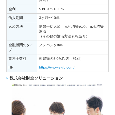
談可）
金利
5.86％〜15.0％
借入期間
3ヶ月〜10年
返済方法
期限一括返済、元利均等返済、元金均等
返済
（その他の返済方法も相談可）
金融機関のタイ
ノンバンク/td>
プ
事務手数料
融資額の5.0％以内（税別）
HP
https://www.e-jfc.com/
株式会社財全ソリューション