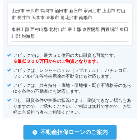
山形市 米沢市 鶴岡市 酒田市 新庄市 寒河江市 上山市 村山
市 長井市 天童市 東根市 尾花沢市 南陽市
東村山郡 西村山郡 北村山郡 最上郡 東置賜郡 西置賜郡 東田
川郡 飽海郡
アビックでは、最大５０億円の大口融資も可能です。
※最低３００万円からのご融資となります。
アビックは、レジャーホテル（ラブホテル）、パチンコ店、
ソシアルビル等特殊用途の不動産にも対応します。
アビックは、共有持分・底地・借地権・既存不適格等のあら
ゆる条件の不動産にも対応します。
但し、融資条件や担保の状況により、融資できない場合もあ
りますので、ご承知ください。ご相談は無料ですので、お気
軽に営業担当者へご相談ください。
不動産担保ローンのご案内