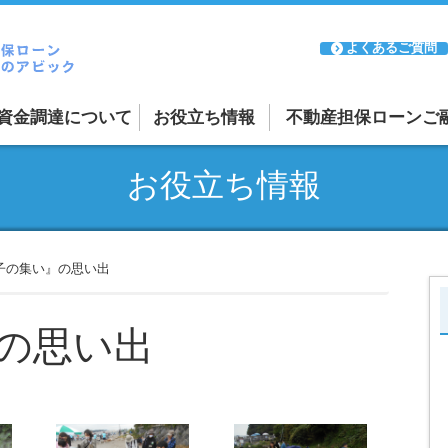
よくあるご質問
資金調達について
お役立ち情報
不動産担保ローンご
融資案件の紹介受付
お役立ち情報
ーン
リースバックについて
ーン
審査が通るか不安な方
子の集い』の思い出
日本全国に対応
の思い出