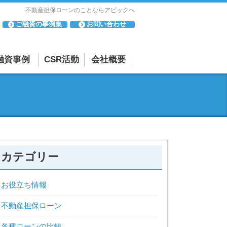
不動産担保ローンのことならアビックへ
ご融資の事例集
お問い合わせ
融資事例
CSR活動
会社概要
「母と子の集い」
会社概要・アクセスマップ
について
相談・苦情
「寄付活動」につ
反社会的勢力に対する基本方針
いて
貸金業者としての取り組み
カテゴリー
お役立ち情報
不動産担保ローン
各種ローンの比較