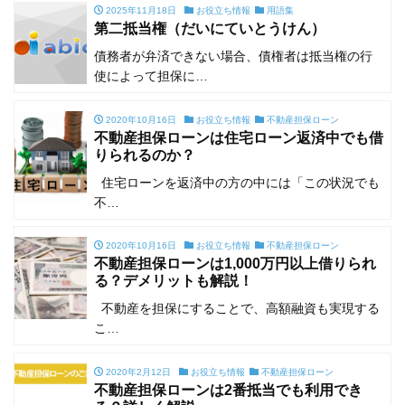
2025年11月18日
お役立ち情報
用語集
第二抵当権（だいにていとうけん）
債務者が弁済できない場合、債権者は抵当権の行
使によって担保に…
2020年10月16日
お役立ち情報
不動産担保ローン
不動産担保ローンは住宅ローン返済中でも借
りられるのか？
住宅ローンを返済中の方の中には「この状況でも
不…
2020年10月16日
お役立ち情報
不動産担保ローン
不動産担保ローンは1,000万円以上借りられ
る？デメリットも解説！
不動産を担保にすることで、高額融資も実現する
こ…
2020年2月12日
お役立ち情報
不動産担保ローン
不動産担保ローンは2番抵当でも利用でき