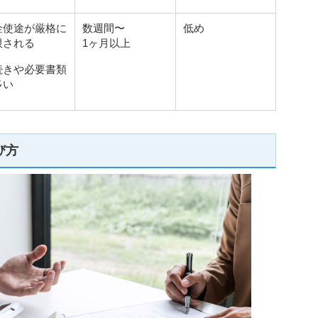
金使途が厳格に
数週間〜
低め
限される
1ヶ月以上
続きや必要書類
多い
び方