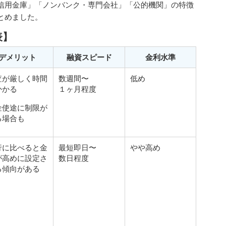
信用金庫」「ノンバンク・専門会社」「公的機関」の特徴
とめました。
表】
デメリット
融資スピード
金利水準
査が厳しく時間
数週間〜
低め
かかる
１ヶ月程度
金使途に制限が
る場合も
行に比べると金
最短即日〜
やや高め
が高めに設定さ
数日程度
る傾向がある