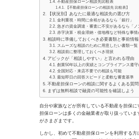
不動産担保ローン相談先比較表
【不動産担保ローンの相談先 比較表】
【状況別】あなたに最適な相談先の選び方
金利重視・時間に余裕があるなら「銀行」
急ぎの資金調達・審査に不安があるなら「ノ
赤字決算・税金滞納・借地権など特殊な事情
相談時に準備しておくべき必要書類と事前情報
スムーズな相談のために用意したい書類一覧
相談前に整理しておくべき現状
アビックが「相談しやすい」と言われる理由
創業50年以上の実績とコンプライアンス遵守
全国対応・来店不要での相談も可能
最短即日の回答スピードと柔軟な審査基準
不動産担保ローンの相談に関するよくある質問
まずは無料相談で融資の可能性を確認しよう
自分や家族などが所有している不動産を担保に
担保ローンは多くの金融業者が取り扱っていま
がさまざまです。
しかし、初めて不動産担保ローンを利用する方