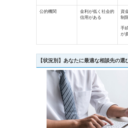
公的機関
金利が低く社会的
資
信用がある
制
手
が
【状況別】あなたに最適な相談先の選