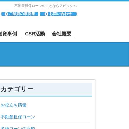
不動産担保ローンのことならアビックへ
ご融資の事例集
お問い合わせ
融資事例
CSR活動
会社概要
「母と子の集い」
会社概要・アクセスマップ
について
相談・苦情
「寄付活動」につ
反社会的勢力に対する基本方針
いて
貸金業者としての取り組み
カテゴリー
お役立ち情報
不動産担保ローン
各種ローンの比較