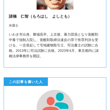
諸橋 仁智（もろはし よしとも）
弁護士
いわき市出身。磐城高卒。上京後、暴力団員となり覚醒剤
中毒で強制入院し、覚醒剤取締法違反の罪で有罪判決を受
ける。一念発起して宅地建物取引士、司法書士の試験に合
格。2013年に司法試験に合格。2023年4月、東京都内に諸
橋法律事務所を開設。
この記事を書いた人