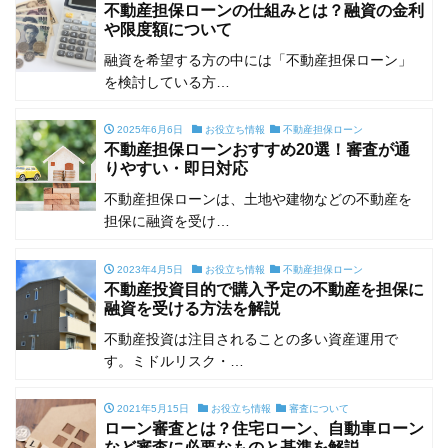
不動産担保ローンの仕組みとは？融資の金利
や限度額について
融資を希望する方の中には「不動産担保ローン」
を検討している方…
2025年6月6日
お役立ち情報
不動産担保ローン
不動産担保ローンおすすめ20選！審査が通
りやすい・即日対応
不動産担保ローンは、土地や建物などの不動産を
担保に融資を受け…
2023年4月5日
お役立ち情報
不動産担保ローン
不動産投資目的で購入予定の不動産を担保に
融資を受ける方法を解説
不動産投資は注目されることの多い資産運用で
す。ミドルリスク・…
2021年5月15日
お役立ち情報
審査について
ローン審査とは？住宅ローン、自動車ローン
など審査に必要なものと基準を解説