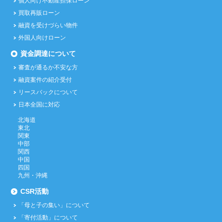
個人向け不動産担保ローン
買取再販ローン
融資を受けづらい物件
外国人向けローン
資金調達について
審査が通るか不安な方
融資案件の紹介受付
リースバックについて
日本全国に対応
北海道
東北
関東
中部
関西
中国
四国
九州・沖縄
CSR活動
「母と子の集い」について
「寄付活動」について