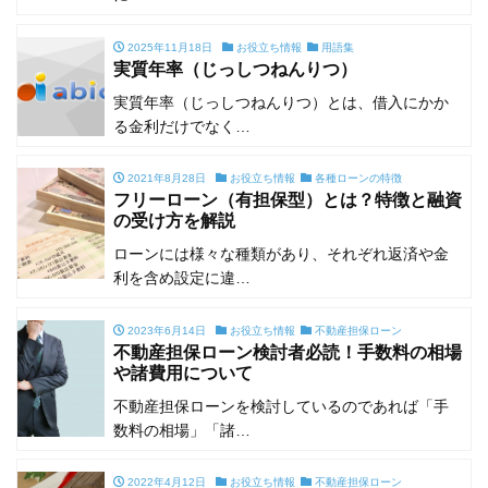
2025年11月18日
お役立ち情報
用語集
実質年率（じっしつねんりつ）
実質年率（じっしつねんりつ）とは、借入にかか
る金利だけでなく…
2021年8月28日
お役立ち情報
各種ローンの特徴
フリーローン（有担保型）とは？特徴と融資
の受け方を解説
ローンには様々な種類があり、それぞれ返済や金
利を含め設定に違…
2023年6月14日
お役立ち情報
不動産担保ローン
不動産担保ローン検討者必読！手数料の相場
や諸費用について
不動産担保ローンを検討しているのであれば「手
数料の相場」「諸…
2022年4月12日
お役立ち情報
不動産担保ローン