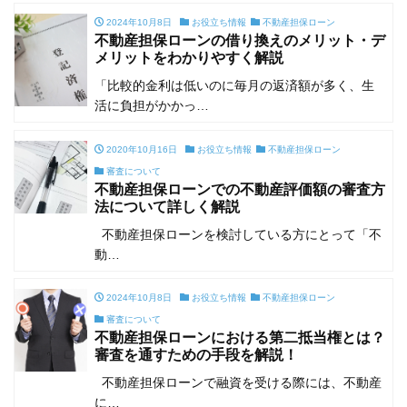
2024年10月8日
お役立ち情報
不動産担保ローン
不動産担保ローンの借り換えのメリット・デ
メリットをわかりやすく解説
「比較的金利は低いのに毎月の返済額が多く、生
活に負担がかかっ…
2020年10月16日
お役立ち情報
不動産担保ローン
審査について
不動産担保ローンでの不動産評価額の審査方
法について詳しく解説
不動産担保ローンを検討している方にとって「不
動…
2024年10月8日
お役立ち情報
不動産担保ローン
審査について
不動産担保ローンにおける第二抵当権とは？
審査を通すための手段を解説！
不動産担保ローンで融資を受ける際には、不動産
に…