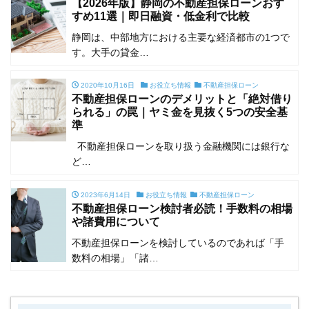
【2026年版】静岡の不動産担保ローンおす
すめ11選｜即日融資・低金利で比較
静岡は、中部地方における主要な経済都市の1つで
す。大手の貸金…
2020年10月16日
お役立ち情報
不動産担保ローン
不動産担保ローンのデメリットと「絶対借り
られる」の罠｜ヤミ金を見抜く5つの安全基
準
不動産担保ローンを取り扱う金融機関には銀行な
ど…
2023年6月14日
お役立ち情報
不動産担保ローン
不動産担保ローン検討者必読！手数料の相場
や諸費用について
不動産担保ローンを検討しているのであれば「手
数料の相場」「諸…