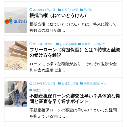
2025年11月18日
お役立ち情報
用語集
根抵当権（ねていとうけん）
根抵当権（ねていとうけん）とは、将来に渡って
複数回の取引が想…
2021年8月28日
お役立ち情報
各種ローンの特徴
フリーローン（有担保型）とは？特徴と融資
の受け方を解説
ローンには様々な種類があり、それぞれ返済や金
利を含め設定に違…
2020年10月16日
お役立ち情報
不動産担保ローン
審査について
不動産担保ローンの審査は早い？具体的な期
間と審査を早く通すポイント
不動産担保ローンの審査は早いの？といった疑問
を抱えている方は…