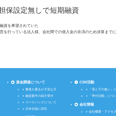
担保設定無しで短期融資
融資を希望されていた
営を行っている法人様、会社間での借入金の弁済のため決算までに
資金調達について
CSR活動
審査が通るか不安な方
「母と子の集い」
融資案件の紹介受付
「寄付活動」につ
リースバックについて
会社情報
日本全国に対応
会社概要・アクセ