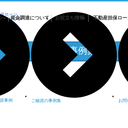
ン
資金調達について
お役立ち情報
不動産担保ロー
ローン詳細
融資案件の紹介受付
動産担保ローン
リースバックについて
ップ
ご融資の事例集
動産担保ローン
審査が通るか不安な方
ーン
日本全国に対応
基本方
づらい物件
組み
ローン
商品一覧
資事例
ご融資の事例集
お問