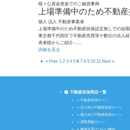
様々な資金使途でのご融資事例
上場準備中のため不動産
個人
法人
不動産事業者
上場準備中のため不動産担保設定無しでの短期
東京都千代田区で不動産売買等十数社の法人経
表者様からご紹介……
詳細を見る
« Prev
1
2
3
4
5
6
7
8
9
10
11
Next »
不動産担保商品一覧
不動産担保ローン
法人向け不動産担保ローン
個人向け不動産担保ローン
買取再販ローン
融資を受けづらい物件