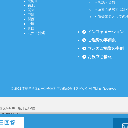
北海道
相談・苦情
東北
反社会的勢力に対
関東
中部
貸金業者としての
関西
中国
四国
インフォメーション
九州・沖縄
ご融資の事例集
マンガご融資の事例
お役立ち情報
©
2021
不動産担保ローン全国対応の株式会社アビック
All Rights Reserved.
赤坂1-1-16 細川ビル4階
：03-3588-0152
日回答