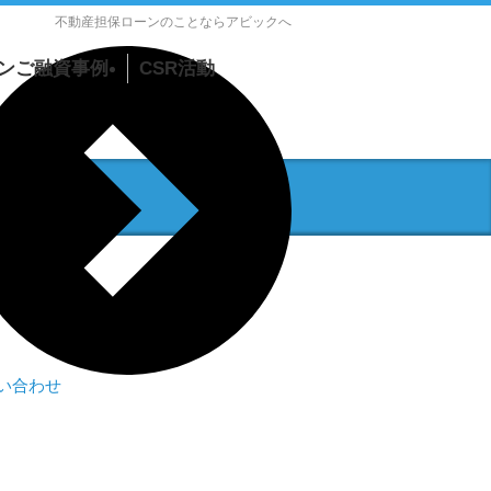
不動産担保ローンのことならアビックへ
ンご融資事例
CSR活動
「母と子の
集い」につ
いて
「寄付活
動」につい
て
い合わせ