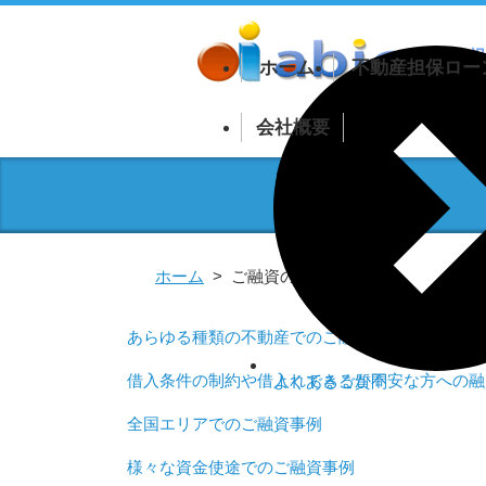
ホーム
不動産担保ロー
不動産担保
会社概要
法人向け不
会社概要・アクセスマ
個人向け不
相談・苦情
買取再販ロ
反社会的勢力に対する
ホーム
ご融資の事例集
針
融資を受け
貸金業者としての取り
外国人向け
あらゆる種類の不動産でのご融資事例
不動産担保
借入条件の制約や借入れできるか不安な方への融
よくあるご質問
全国エリアでのご融資事例
様々な資金使途でのご融資事例