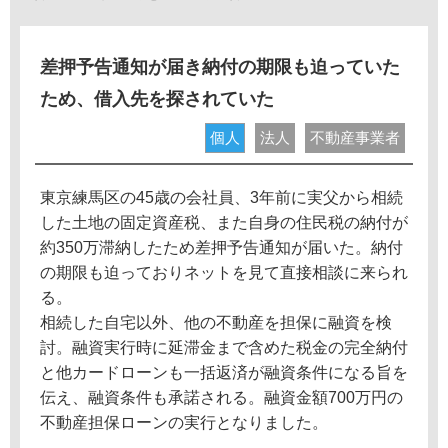
差押予告通知が届き納付の期限も迫っていた
ため、借入先を探されていた
個人
法人
不動産事業者
東京練馬区の45歳の会社員、3年前に実父から相続
した土地の固定資産税、また自身の住民税の納付が
約350万滞納したため差押予告通知が届いた。納付
の期限も迫っておりネットを見て直接相談に来られ
る。
相続した自宅以外、他の不動産を担保に融資を検
討。融資実行時に延滞金まで含めた税金の完全納付
と他カードローンも一括返済が融資条件になる旨を
伝え、融資条件も承諾される。融資金額700万円の
不動産担保ローンの実行となりました。