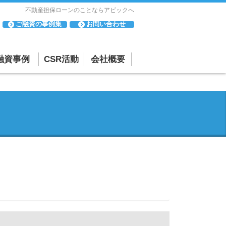
不動産担保ローンのことならアビックへ
ご融資の事例集
お問い合わせ
融資事例
CSR活動
会社概要
「母と子の集い」
会社概要・アクセスマップ
について
相談・苦情
「寄付活動」につ
反社会的勢力に対する基本方針
いて
貸金業者としての取り組み