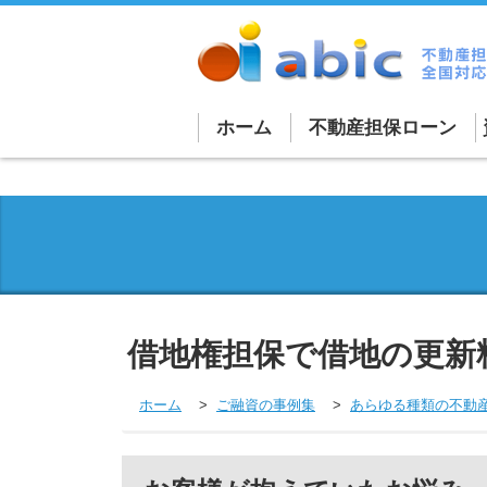
ホーム
不動産担保ローン
不動産担保ローン詳細
法人向け不動産担保ロ
個人向け不動産担保ロ
買取再販ローン
借地権担保で借地の更新
融資を受けづらい物件
外国人向けローン
ホーム
ご融資の事例集
あらゆる種類の不動
不動産担保商品一覧