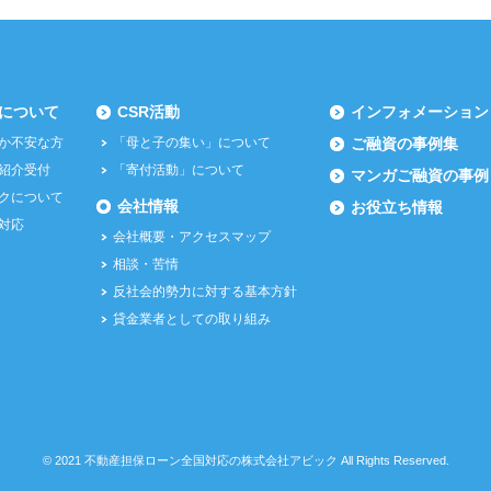
について
CSR活動
インフォメーション
か不安な方
「母と子の集い」について
ご融資の事例集
紹介受付
「寄付活動」について
マンガご融資の事例
クについて
会社情報
お役立ち情報
対応
会社概要・アクセスマップ
相談・苦情
反社会的勢力に対する基本方針
貸金業者としての取り組み
©
2021
不動産担保ローン全国対応の株式会社アビック
All Rights Reserved.