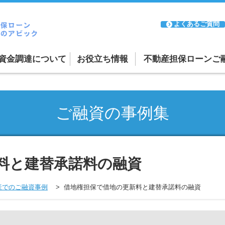
よくあるご質問
資金調達について
お役立ち情報
不動産担保ローンご
融資案件の紹介受付
ーン
リースバックについて
ご融資の事例集
ーン
審査が通るか不安な方
日本全国に対応
料と建替承諾料の融資
産でのご融資事例
借地権担保で借地の更新料と建替承諾料の融資