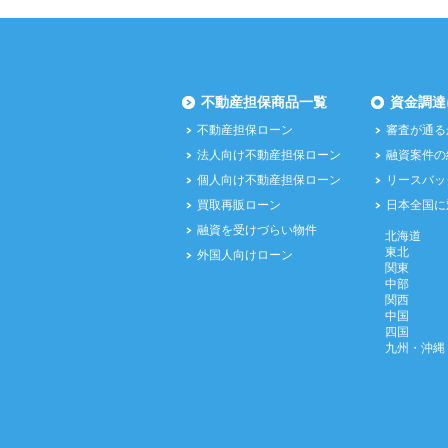
不動産担保商品一覧
資金調達
不動産担保ローン
審査が通る
法人向け不動産担保ローン
融資案件の
個人向け不動産担保ローン
リースバッ
買取再販ローン
日本全国に
融資を受けづらい物件
北海道
東北
外国人向けローン
関東
中部
関西
中国
四国
九州・沖縄