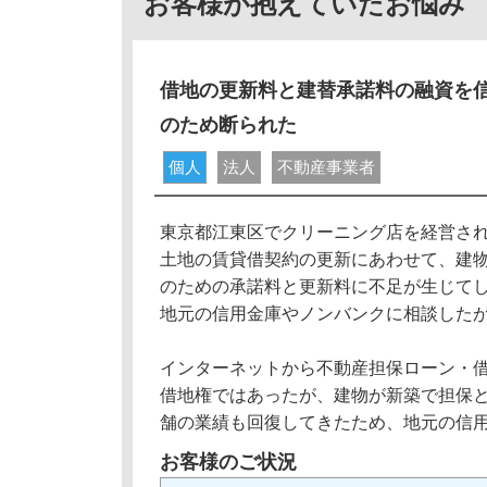
お客様が抱えていたお悩み
借地の更新料と建替承諾料の融資を
のため断られた
個人
法人
不動産事業者
東京都江東区でクリーニング店を経営さ
土地の賃貸借契約の更新にあわせて、建
のための承諾料と更新料に不足が生じて
地元の信用金庫やノンバンクに相談した
インターネットから不動産担保ローン・
借地権ではあったが、建物が新築で担保と
舗の業績も回復してきたため、地元の信
お客様のご状況