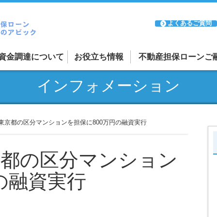
よくあるご質問
資金調達について
お役立ち情報
不動産担保ローンご
融資案件の紹介受付
インフォメーション
ーン
リースバックについて
ーン
審査が通るか不安な方
月 東京都の区分マンションを担保に800万円の融資実行
日本全国に対応
東京都の区分マンション
の融資実行