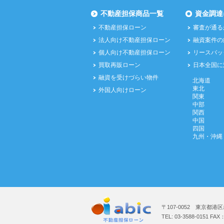
不動産担保商品一覧
資金調達
不動産担保ローン
審査が通る
法人向け不動産担保ローン
融資案件の
個人向け不動産担保ローン
リースバッ
買取再販ローン
日本全国に
融資を受けづらい物件
北海道
東北
外国人向けローン
関東
中部
関西
中国
四国
九州・沖縄
〒107-0052 東京都港区
TEL: 03-3588-0151 FAX