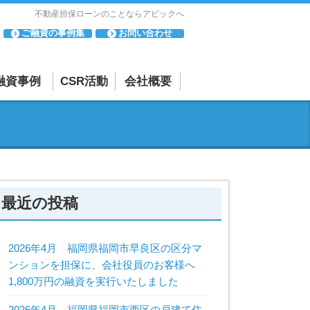
不動産担保ローンのことならアビックへ
ご融資の事例集
お問い合わせ
融資事例
CSR活動
会社概要
「母と子の集い」
会社概要・アクセスマップ
について
相談・苦情
「寄付活動」につ
反社会的勢力に対する基本方針
いて
貸金業者としての取り組み
最近の投稿
2026年4月 福岡県福岡市早良区の区分マ
ンションを担保に、会社役員のお客様へ
1,800万円の融資を実行いたしました
2026年4月 福岡県福岡市西区の戸建て住