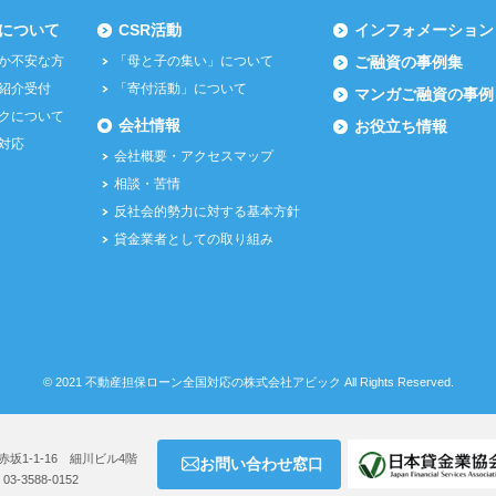
について
CSR活動
インフォメーション
か不安な方
「母と子の集い」について
ご融資の事例集
紹介受付
「寄付活動」について
マンガご融資の事例
クについて
会社情報
お役立ち情報
対応
会社概要・アクセスマップ
相談・苦情
反社会的勢力に対する基本方針
貸金業者としての取り組み
©
2021
不動産担保ローン全国対応の株式会社アビック
All Rights Reserved.
赤坂1-1-16 細川ビル4階
お問い合わせ窓口
：03-3588-0152