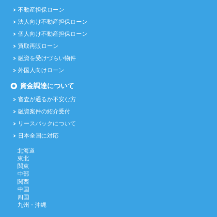
不動産担保ローン
法人向け不動産担保ローン
個人向け不動産担保ローン
買取再販ローン
融資を受けづらい物件
外国人向けローン
資金調達について
審査が通るか不安な方
融資案件の紹介受付
リースバックについて
日本全国に対応
北海道
東北
関東
中部
関西
中国
四国
九州・沖縄