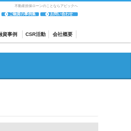
不動産担保ローンのことならアビックへ
ご融資の事例集
お問い合わせ
融資事例
CSR活動
会社概要
「母と子の集い」
会社概要・アクセスマップ
について
相談・苦情
「寄付活動」につ
反社会的勢力に対する基本方針
いて
貸金業者としての取り組み