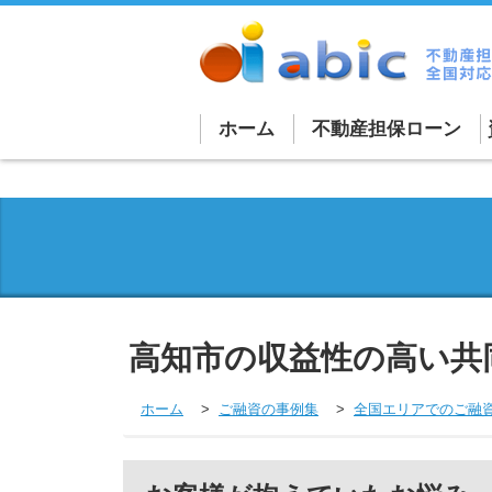
ホーム
不動産担保ローン
不動産担保ローン詳細
法人向け不動産担保ロ
個人向け不動産担保ロ
買取再販ローン
高知市の収益性の高い共
融資を受けづらい物件
外国人向けローン
ホーム
ご融資の事例集
全国エリアでのご融
不動産担保商品一覧