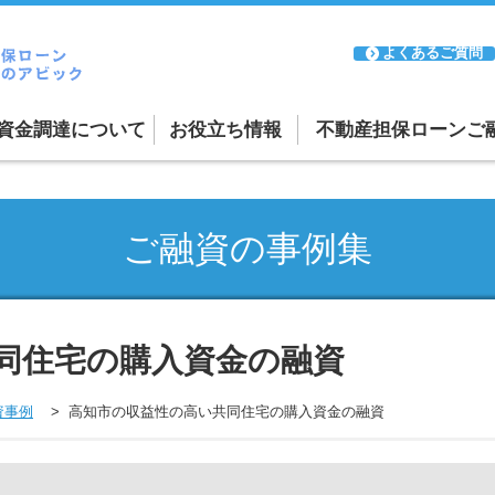
よくあるご質問
資金調達について
お役立ち情報
不動産担保ローンご
融資案件の紹介受付
ーン
リースバックについて
ご融資の事例集
ーン
審査が通るか不安な方
日本全国に対応
同住宅の購入資金の融資
資事例
高知市の収益性の高い共同住宅の購入資金の融資