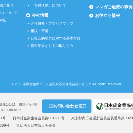
紹介受付
「寄付活動」について
マンガご融資の事例
クについて
会社情報
お役立ち情報
対応
会社概要・アクセスマップ
相談・苦情
反社会的勢力に対する基本方針
貸金業者としての取り組み
©
2021
不動産担保ローン全国対応の株式会社アビック
All Rights Reserved.
赤坂1-1-16 細川ビル4階
お問い合わせ窓口
：03-3588-0152
11号
日本貸金業協会会員第001931号
東京都商工会議所会員会員番号第00232
299号
社団法人麻布法人会会員