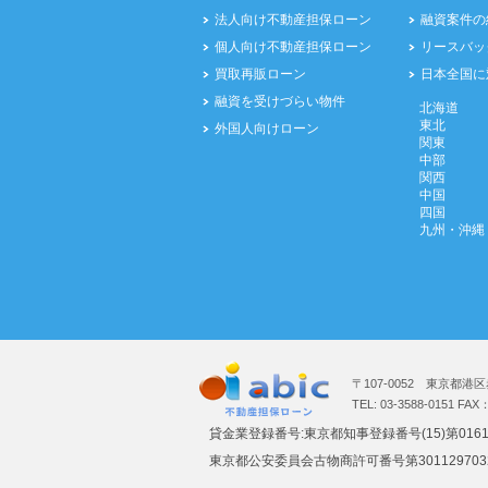
法人向け不動産担保ローン
融資案件の
個人向け不動産担保ローン
リースバッ
買取再販ローン
日本全国に
融資を受けづらい物件
北海道
東北
外国人向けローン
関東
中部
関西
中国
四国
九州・沖縄
〒107-0052 東京都港区
TEL: 03-3588-0151 FAX
貸金業登録番号:東京都知事登録番号(15)第016
東京都公安委員会古物商許可番号第301129703